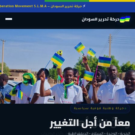
حركة تحرير السودان — Sudan Liberation Movement S.L.M.A
حركة تحرير السودان
حركة وطنية قومية سياسية
حركة وطنية قومية سياسية
وطنٌ لكل أهله
معاً من أجل التغيير
الحرية • الوحدة • السلام • الديمقراطية
المواطنة هي المعيار الأوحد لنيل الحقوق وأداء الواجبات