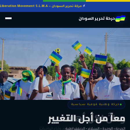
حركة تحرير السودان — Sudan Liberation Movement S.L.M.A
حركة تحرير السودان
حركة وطنية قومية سياسية
حركة وطنية قومية سياسية
وطنٌ لكل أهله
معاً من أجل التغيير
الحرية • الوحدة • السلام • الديمقراطية
المواطنة هي المعيار الأوحد لنيل الحقوق وأداء الواجبات