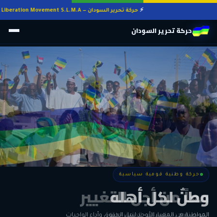
حركة تحرير السودان — Sudan Liberation Movement S.L.M.A
حركة تحرير السودان
حركة وطنية قومية سياسية
حركة وطنية قومية سياسية
وطنٌ لكل أهله
معاً من أجل التغيير
الحرية • الوحدة • السلام • الديمقراطية
المواطنة هي المعيار الأوحد لنيل الحقوق وأداء الواجبات