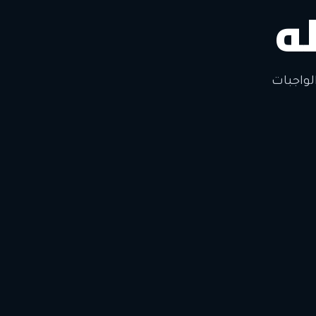
ه
لتغيير
لواجبات