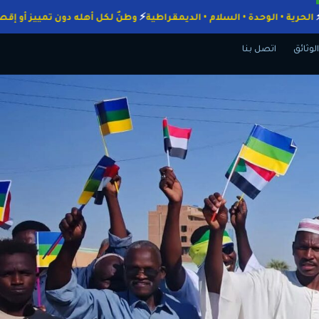
واجبات
الحرية • الوحدة • السلام • الديمقراطية
وطنٌ لكل أهله دون تمييز
الوثائق
اتصل بنا