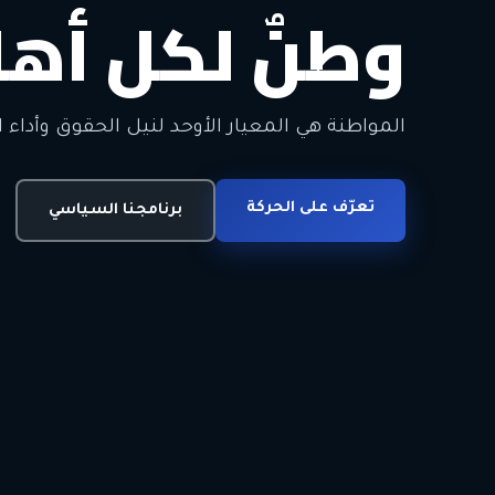
وطنٌ لكل أهل
معاً من أجل ا
الحرية • الوحدة • السلام • الديمقراطية
المواطنة هي المعيار الأوحد لنيل الحقوق وأداء ا
انضم للحركة
تعرّف على الحركة
اتصل بنا
برنامجنا السياسي