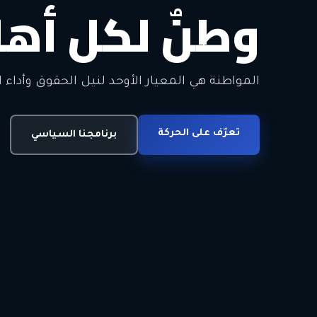
وطنٌ لكل أهل
معاً من أجل ا
الحرية • الوحدة • السلام • الديمقراطية
المواطنة هي المعيار الأوحد لنيل الحقوق وأداء ا
انضم للحركة
تعرّف على الحركة
اتصل بنا
برنامجنا السياسي