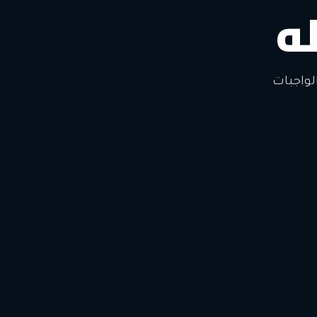
ه
لتغيير
لواجبات