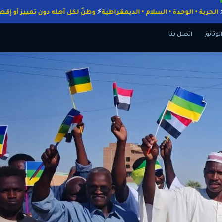
واجبات
الحرية • الوحدة • السلام • الديمقراطية
وطنٌ لكل أهله دون تمييز
الوثائق
اتصل بنا