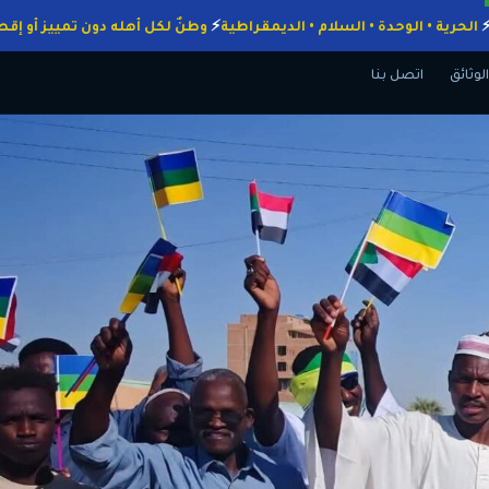
واجبات
الحرية • الوحدة • السلام • الديمقراطية
وطنٌ لكل أهله دون تمييز
الوثائق
اتصل بنا