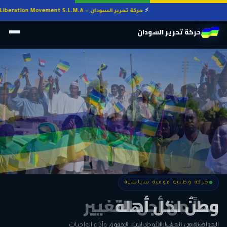
حركة تحرير السودان — Sudan Liberation Movement S.L.M.A
حركة تحرير السودان
حركة وطنية قومية سياسية
حركة وطنية قومية سياسية
وطنٌ لكل أهله
معاً من أجل التغيير
الحرية • الوحدة • السلام • الديمقراطية
المواطنة هي المعيار الأوحد لنيل الحقوق وأداء الواجبات