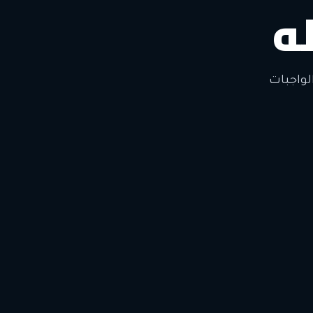
ه
لتغيير
لواجبات