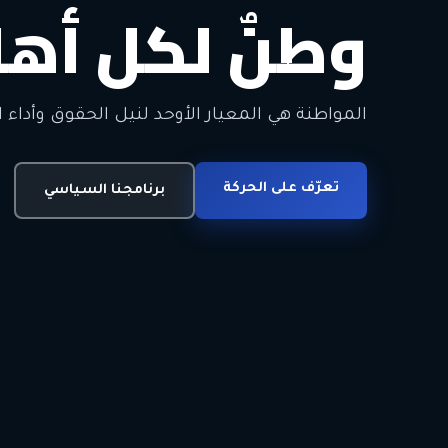
وطنٌ لكل أهل
معاً من أجل ا
الحرية • الوحدة • السلام • الديمقراطية
المواطنة هي المعيار الأوحد لنيل الحقوق وأداء ا
انضم للحركة
تعرّف على الحركة
اتصل بنا
برنامجنا السياسي