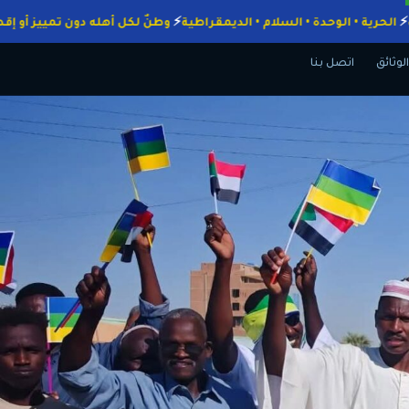
لواجبات
الحرية • الوحدة • السلام • الديمقراطية
وطنٌ لكل أهله دون تميي
الوثائق
اتصل بنا