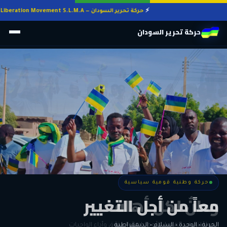
حركة تحرير السودان — Sudan Liberation Movement S.L.M.A
حركة تحرير السودان
حركة وطنية قومية سياسية
حركة وطنية قومية سياسية
وطنٌ لكل أهله
معاً من أجل التغيير
الحرية • الوحدة • السلام • الديمقراطية
المواطنة هي المعيار الأوحد لنيل الحقوق وأداء الواجبات