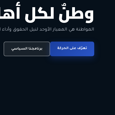
وطنٌ لكل أهل
معاً من أجل ا
الحرية • الوحدة • السلام • الديمقراطية
المواطنة هي المعيار الأوحد لنيل الحقوق وأداء ا
انضم للحركة
تعرّف على الحركة
اتصل بنا
برنامجنا السياسي