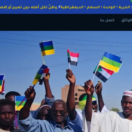
واجبات
الحرية • الوحدة • السلام • الديمقراطية
وطنٌ لكل أهله دون تمييز
الوثائق
اتصل بنا