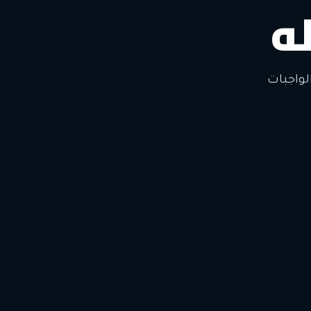
ه
لتغيير
لواجبات