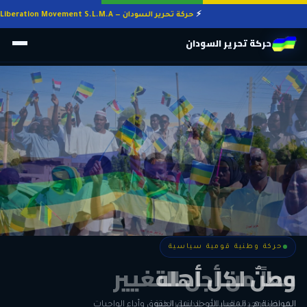
حركة تحرير السودان — Sudan Liberation Movement S.L.M.A
حركة تحرير السودان
حركة وطنية قومية سياسية
حركة وطنية قومية سياسية
وطنٌ لكل أهله
معاً من أجل التغيير
الحرية • الوحدة • السلام • الديمقراطية
المواطنة هي المعيار الأوحد لنيل الحقوق وأداء الواجبات