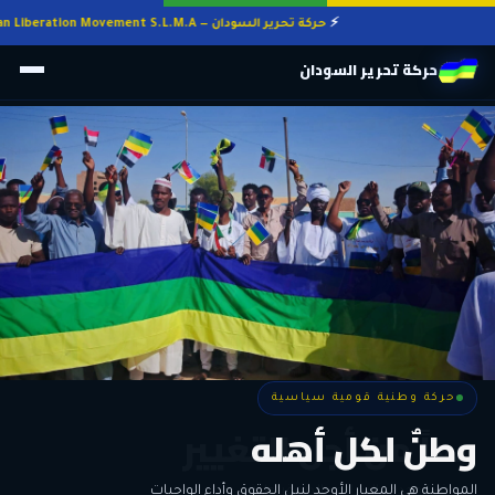
حركة تحرير السودان — Sudan Liberation Movement S.L.M.A
حركة تحرير السودان
حركة وطنية قومية سياسية
حركة وطنية قومية سياسية
وطنٌ لكل أهله
معاً من أجل التغيير
الحرية • الوحدة • السلام • الديمقراطية
المواطنة هي المعيار الأوحد لنيل الحقوق وأداء الواجبات