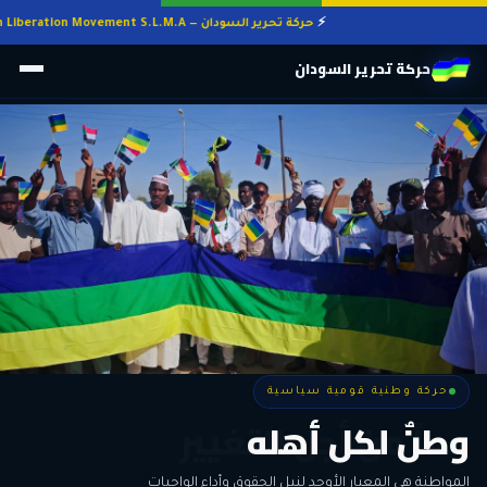
حركة تحرير السودان — Sudan Liberation Movement S.L.M.A
حركة تحرير السودان
حركة وطنية قومية سياسية
حركة وطنية قومية سياسية
وطنٌ لكل أهله
معاً من أجل التغيير
الحرية • الوحدة • السلام • الديمقراطية
المواطنة هي المعيار الأوحد لنيل الحقوق وأداء الواجبات