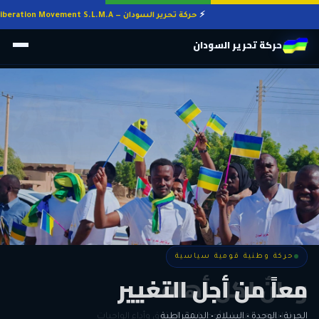
حركة تحرير السودان — Sudan Liberation Movement S.L.M.A
حركة تحرير السودان
حركة وطنية قومية سياسية
حركة وطنية قومية سياسية
وطنٌ لكل أهله
معاً من أجل التغيير
الحرية • الوحدة • السلام • الديمقراطية
المواطنة هي المعيار الأوحد لنيل الحقوق وأداء الواجبات