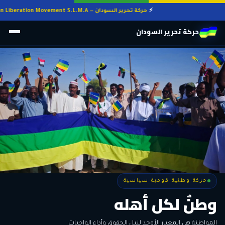
حركة تحرير السودان — Sudan Liberation Movement S.L.M.A
حركة تحرير السودان
حركة وطنية قومية سياسية
حركة وطنية قومية سياسية
وطنٌ لكل أهله
معاً من أجل التغيير
الحرية • الوحدة • السلام • الديمقراطية
المواطنة هي المعيار الأوحد لنيل الحقوق وأداء الواجبات