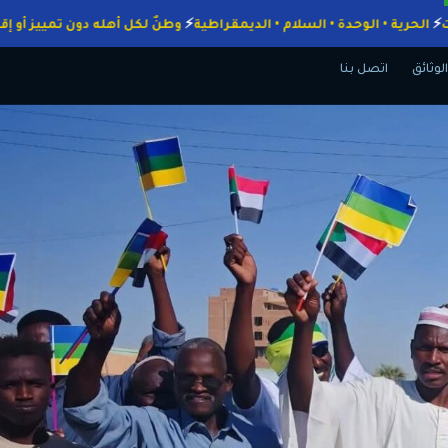
الواجبات
الحرية • الوحدة • السلام • الديمقراطية
وطنٌ لكل أهله دون تمي
الوثائق
اتصل بنا