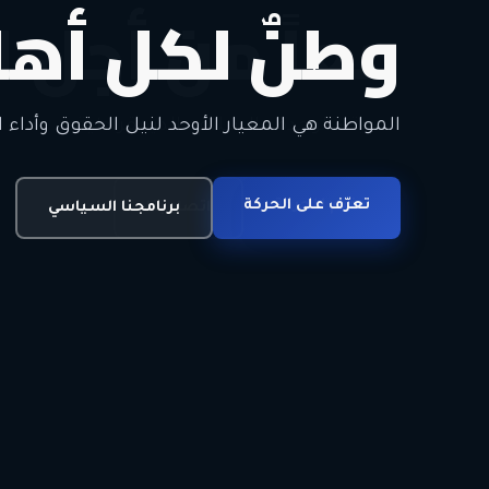
وطنٌ لكل أهل
معاً من أجل ا
الحرية • الوحدة • السلام • الديمقراطية
المواطنة هي المعيار الأوحد لنيل الحقوق وأداء ا
انضم للحركة
تعرّف على الحركة
اتصل بنا
برنامجنا السياسي