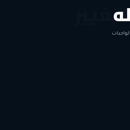
ه
لتغيير
لواجبات