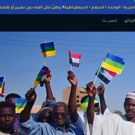
جبات
الحرية • الوحدة • السلام • الديمقراطية
وطنٌ لكل أهله دون تمييز أ
الوثائق
اتصل بنا