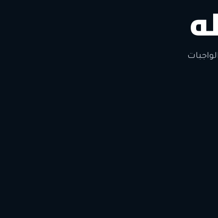
ه
لتغيير
لواجبات