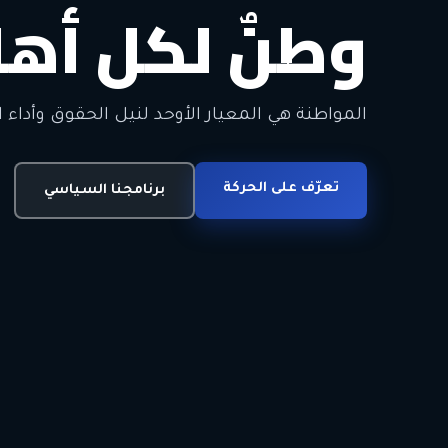
وطنٌ لكل أهل
معاً من أجل ا
الحرية • الوحدة • السلام • الديمقراطية
المواطنة هي المعيار الأوحد لنيل الحقوق وأداء ا
انضم للحركة
تعرّف على الحركة
اتصل بنا
برنامجنا السياسي