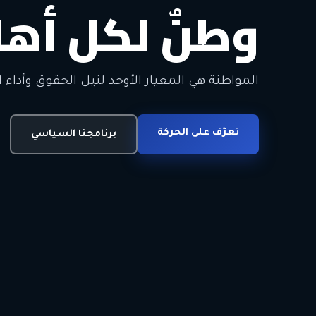
وطنٌ لكل أهل
معاً من أجل ا
الحرية • الوحدة • السلام • الديمقراطية
المواطنة هي المعيار الأوحد لنيل الحقوق وأداء ا
انضم للحركة
تعرّف على الحركة
اتصل بنا
برنامجنا السياسي