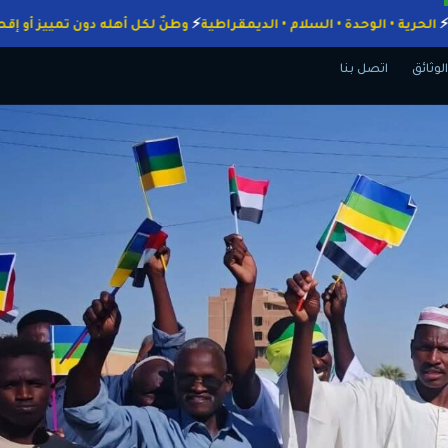
واجبات
الحرية • الوحدة • السلام • الديمقراطية
وطنٌ لكل أهله دون تميي
الوثائق
اتصل بنا