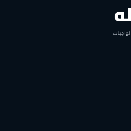
ه
لتغيير
لواجبات