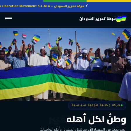
حركة تحرير السودان — Sudan Liberation Movement S.L.M.A
حركة تحرير السودان
حركة وطنية قومية سياسية
حركة وطنية قومية سياسية
وطنٌ لكل أهله
معاً من أجل التغيير
الحرية • الوحدة • السلام • الديمقراطية
المواطنة هي المعيار الأوحد لنيل الحقوق وأداء الواجبات