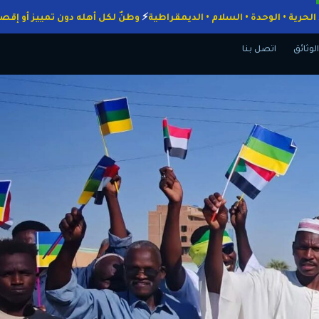
واجبات
الحرية • الوحدة • السلام • الديمقراطية
وطنٌ لكل أهله دون تمييز
الوثائق
اتصل بنا