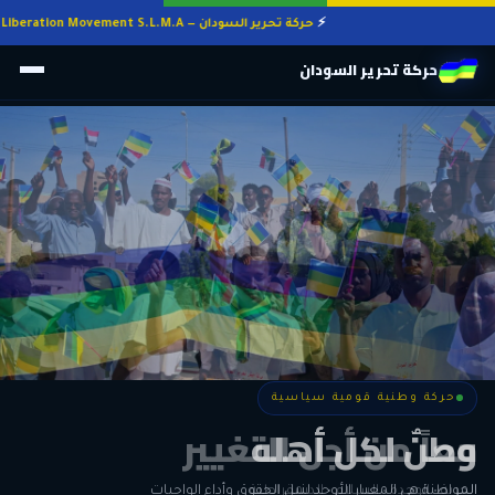
حركة تحرير السودان — Sudan Liberation Movement S.L.M.A
حركة تحرير السودان
حركة وطنية قومية سياسية
حركة وطنية قومية سياسية
وطنٌ لكل أهله
معاً من أجل التغيير
الحرية • الوحدة • السلام • الديمقراطية
المواطنة هي المعيار الأوحد لنيل الحقوق وأداء الواجبات