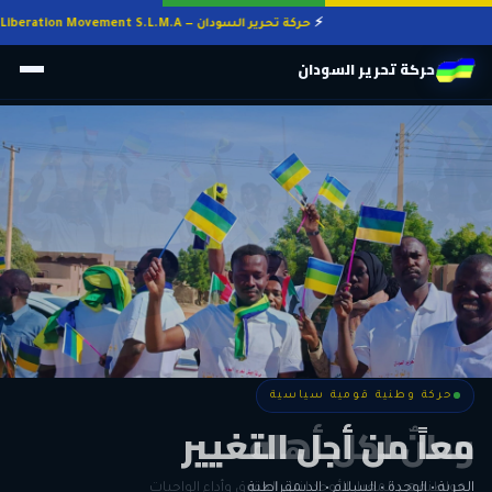
حركة تحرير السودان — Sudan Liberation Movement S.L.M.A
حركة تحرير السودان
حركة وطنية قومية سياسية
حركة وطنية قومية سياسية
وطنٌ لكل أهله
معاً من أجل التغيير
الحرية • الوحدة • السلام • الديمقراطية
المواطنة هي المعيار الأوحد لنيل الحقوق وأداء الواجبات