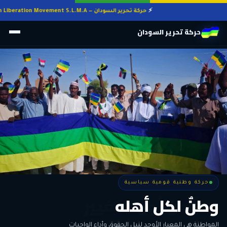
حركة تحرير السودان — Sudan Liberation Movement S.L.M.A
حركة تحرير السودان
حركة وطنية قومية سياسية
حركة وطنية قومية سياسية
وطنٌ لكل أهله
معاً من أجل التغيير
الحرية • الوحدة • السلام • الديمقراطية
المواطنة هي المعيار الأوحد لنيل الحقوق وأداء الواجبات