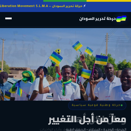
حركة تحرير السودان — Sudan Liberation Movement S.L.M.A
حركة تحرير السودان
حركة وطنية قومية سياسية
حركة وطنية قومية سياسية
وطنٌ لكل أهله
معاً من أجل التغيير
الحرية • الوحدة • السلام • الديمقراطية
المواطنة هي المعيار الأوحد لنيل الحقوق وأداء الواجبات