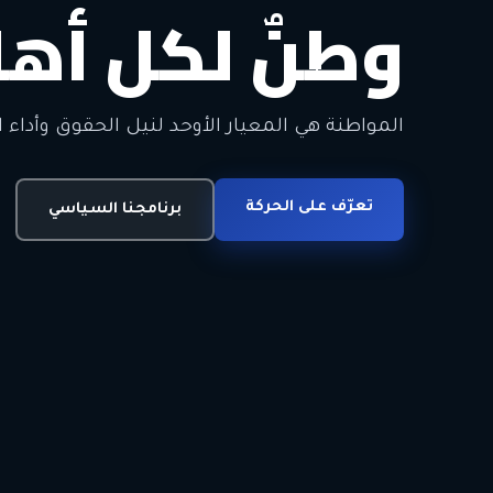
وطنٌ لكل أهل
معاً من أجل ا
الحرية • الوحدة • السلام • الديمقراطية
المواطنة هي المعيار الأوحد لنيل الحقوق وأداء ا
انضم للحركة
تعرّف على الحركة
اتصل بنا
برنامجنا السياسي