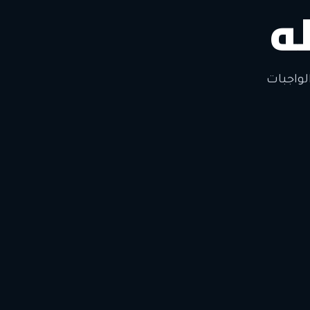
ه
لتغيير
لواجبات