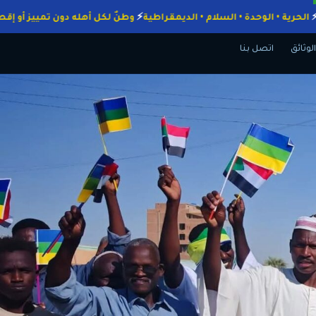
واجبات
الحرية • الوحدة • السلام • الديمقراطية
وطنٌ لكل أهله دون تمييز
الوثائق
اتصل بنا