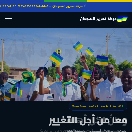
حركة تحرير السودان — Sudan Liberation Movement S.L.M.A
حركة تحرير السودان
حركة وطنية قومية سياسية
حركة وطنية قومية سياسية
وطنٌ لكل أهله
معاً من أجل التغيير
الحرية • الوحدة • السلام • الديمقراطية
المواطنة هي المعيار الأوحد لنيل الحقوق وأداء الواجبات