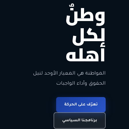
وطنٌ لكل أهل
معاً من أجل ا
الحرية • الوحدة • السلام • الديمقراطية
المواطنة هي المعيار الأوحد لنيل الحقوق وأداء ا
انضم للحركة
تعرّف على الحركة
اتصل بنا
برنامجنا السياسي