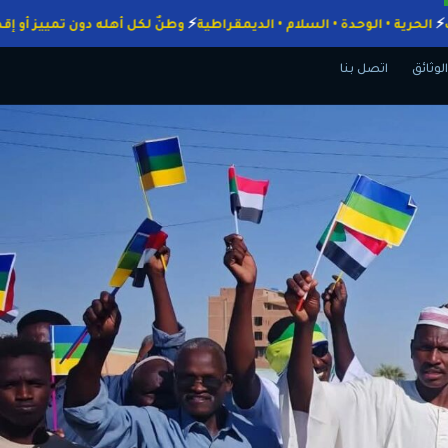
الواجبات
الحرية • الوحدة • السلام • الديمقراطية
وطنٌ لكل أهله دون تمي
الوثائق
اتصل بنا