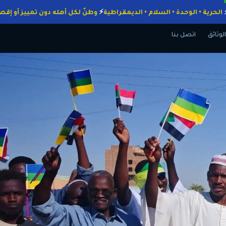
واجبات
الحرية • الوحدة • السلام • الديمقراطية
وطنٌ لكل أهله دون تمييز
الوثائق
اتصل بنا