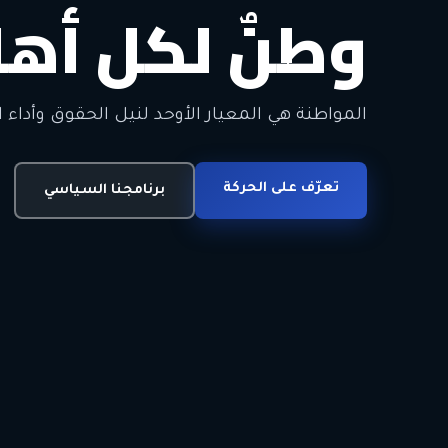
وطنٌ لكل أهل
معاً من أجل ا
الحرية • الوحدة • السلام • الديمقراطية
المواطنة هي المعيار الأوحد لنيل الحقوق وأداء ا
انضم للحركة
تعرّف على الحركة
اتصل بنا
برنامجنا السياسي