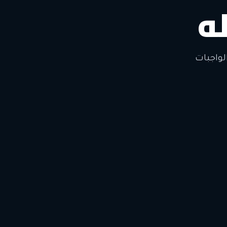
ه
لتغيير
لواجبات