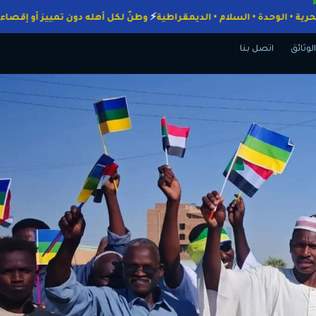
لواجبات
الحرية • الوحدة • السلام • الديمقراطية
وطنٌ لكل أهله دون تميي
الوثائق
اتصل بنا