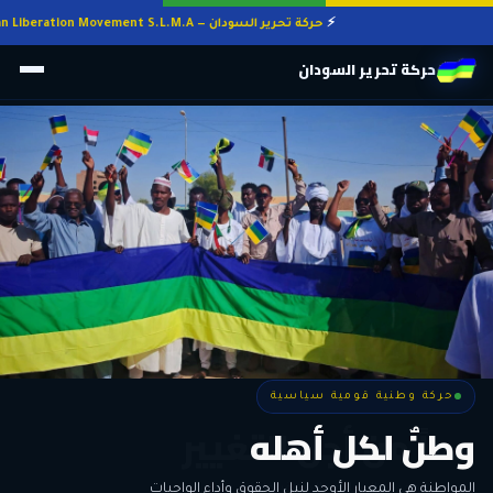
حركة تحرير السودان — Sudan Liberation Movement S.L.M.A
حركة تحرير السودان
حركة وطنية قومية سياسية
حركة وطنية قومية سياسية
وطنٌ لكل أهله
معاً من أجل التغيير
الحرية • الوحدة • السلام • الديمقراطية
المواطنة هي المعيار الأوحد لنيل الحقوق وأداء الواجبات