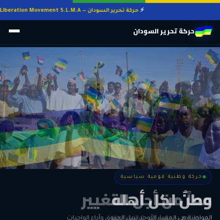
حركة تحرير السودان — Sudan Liberation Movement S.L.M.A
حركة تحرير السودان
حركة وطنية قومية سياسية
حركة وطنية قومية سياسية
وطنٌ لكل أهله
معاً من أجل التغيير
الحرية • الوحدة • السلام • الديمقراطية
المواطنة هي المعيار الأوحد لنيل الحقوق وأداء الواجبات