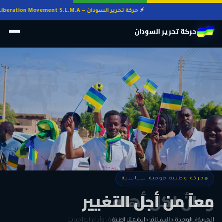
حركة تحرير السودان — Sudan Liberation Movement S.L.M.A
حركة تحرير السودان
حركة وطنية قومية سياسية
حركة وطنية قومية سياسية
وطنٌ لكل أهله
معاً من أجل التغيير
الحرية • الوحدة • السلام • الديمقراطية
المواطنة هي المعيار الأوحد لنيل الحقوق وأداء الواجبات