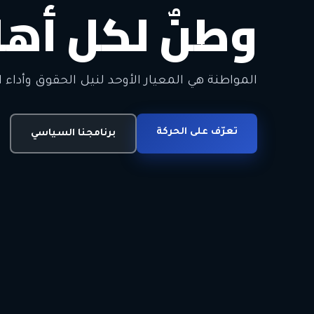
وطنٌ لكل أهل
معاً من أجل ا
الحرية • الوحدة • السلام • الديمقراطية
المواطنة هي المعيار الأوحد لنيل الحقوق وأداء ا
انضم للحركة
تعرّف على الحركة
اتصل بنا
برنامجنا السياسي