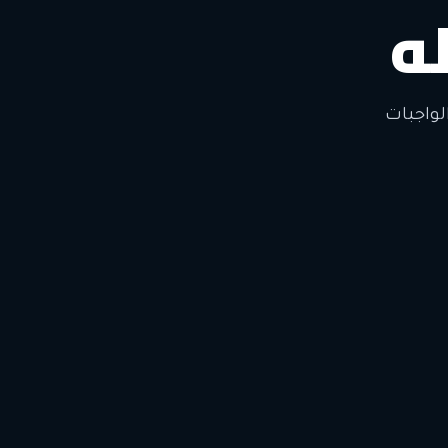
ه
لتغيير
لواجبات