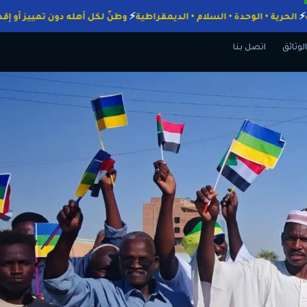
لواجبات
الحرية • الوحدة • السلام • الديمقراطية
وطنٌ لكل أهله دون تميي
الوثائق
اتصل بنا