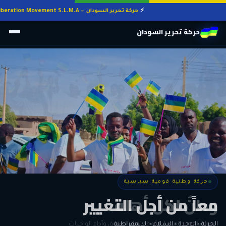
حركة تحرير السودان — Sudan Liberation Movement S.L.M.A
حركة تحرير السودان
حركة وطنية قومية سياسية
حركة وطنية قومية سياسية
وطنٌ لكل أهله
معاً من أجل التغيير
الحرية • الوحدة • السلام • الديمقراطية
المواطنة هي المعيار الأوحد لنيل الحقوق وأداء الواجبات