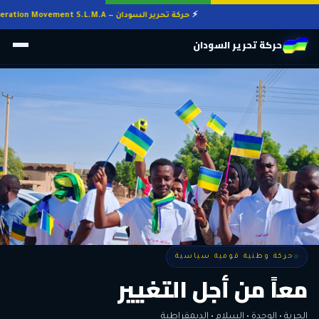
حركة تحرير السودان — Sudan Liberation Movement S.L.M.A
حركة تحرير السودان
حركة وطنية قومية سياسية
حركة وطنية قومية سياسية
وطنٌ لكل أهله
معاً من أجل التغيير
الحرية • الوحدة • السلام • الديمقراطية
المواطنة هي المعيار الأوحد لنيل الحقوق وأداء الواجبات