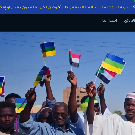
واجبات
الحرية • الوحدة • السلام • الديمقراطية
وطنٌ لكل أهله دون تمييز
الوثائق
اتصل بنا