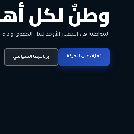
وطنٌ لكل أهل
معاً من أجل ا
الحرية • الوحدة • السلام • الديمقراطية
المواطنة هي المعيار الأوحد لنيل الحقوق وأداء ا
انضم للحركة
تعرّف على الحركة
اتصل بنا
برنامجنا السياسي