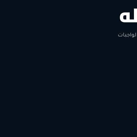
ه
لتغيير
لواجبات