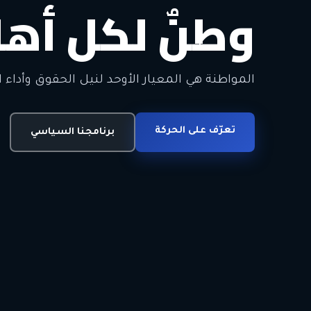
وطنٌ لكل أهل
معاً من أجل ا
الحرية • الوحدة • السلام • الديمقراطية
المواطنة هي المعيار الأوحد لنيل الحقوق وأداء ا
انضم للحركة
تعرّف على الحركة
اتصل بنا
برنامجنا السياسي