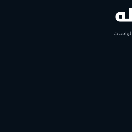
ه
لتغيير
لواجبات