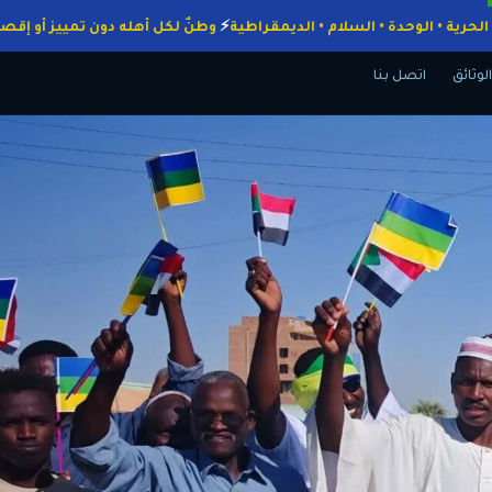
اجبات
الحرية • الوحدة • السلام • الديمقراطية
وطنٌ لكل أهله دون تمييز 
الوثائق
اتصل بنا