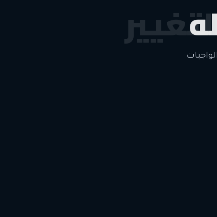
ه
لتغيير
لواجبات