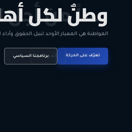
وطنٌ لكل أهل
معاً من أجل ا
الحرية • الوحدة • السلام • الديمقراطية
المواطنة هي المعيار الأوحد لنيل الحقوق وأداء ا
انضم للحركة
تعرّف على الحركة
اتصل بنا
برنامجنا السياسي