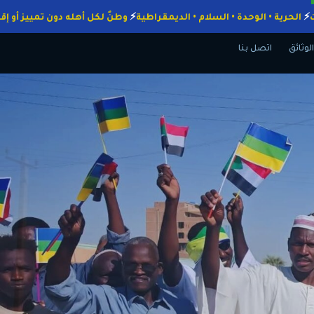
 الواجبات
الحرية • الوحدة • السلام • الديمقراطية
وطنٌ لكل أهله دون تم
الوثائق
اتصل بنا