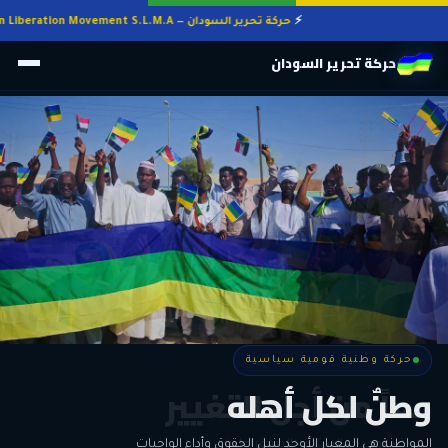
حركة تحرير السودان — Sudan Liberation Movement S.L.M.A
حركة تحرير السودان
حركة وطنية قومية سياسية
حركة وطنية قومية سياسية
وطنٌ لكل أهله
معاً من أجل التغيير
الحرية • الوحدة • السلام • الديمقراطية
المواطنة هي المعيار الأوحد لنيل الحقوق وأداء الواجبات