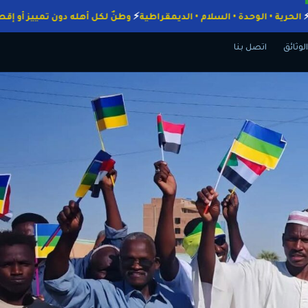
واجبات
الحرية • الوحدة • السلام • الديمقراطية
وطنٌ لكل أهله دون تمييز
الوثائق
اتصل بنا