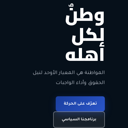
وطنٌ لكل أهل
معاً من أجل ا
الحرية • الوحدة • السلام • الديمقراطية
المواطنة هي المعيار الأوحد لنيل الحقوق وأداء ا
انضم للحركة
تعرّف على الحركة
اتصل بنا
برنامجنا السياسي