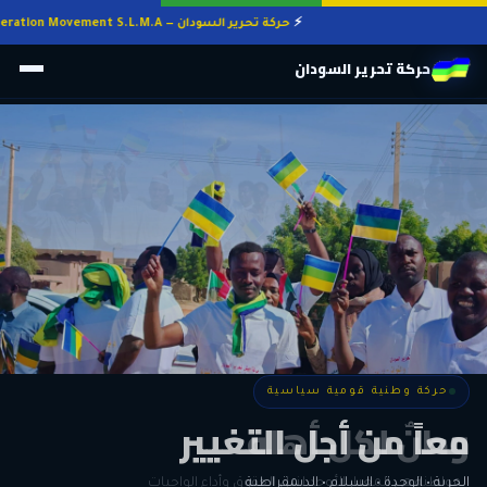
حركة تحرير السودان — Sudan Liberation Movement S.L.M.A
حركة تحرير السودان
حركة وطنية قومية سياسية
حركة وطنية قومية سياسية
وطنٌ لكل أهله
معاً من أجل التغيير
الحرية • الوحدة • السلام • الديمقراطية
المواطنة هي المعيار الأوحد لنيل الحقوق وأداء الواجبات