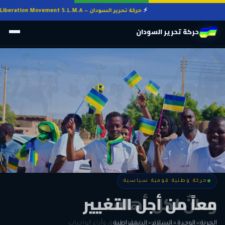
حركة تحرير السودان — Sudan Liberation Movement S.L.M.A
حركة تحرير السودان
حركة وطنية قومية سياسية
حركة وطنية قومية سياسية
وطنٌ لكل أهله
معاً من أجل التغيير
الحرية • الوحدة • السلام • الديمقراطية
المواطنة هي المعيار الأوحد لنيل الحقوق وأداء الواجبات