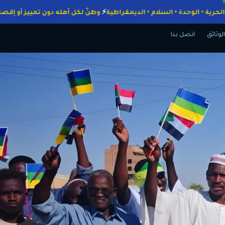
جبات
الحرية • الوحدة • السلام • الديمقراطية
وطنٌ لكل أهله دون تمييز أ
الوثائق
اتصل بنا