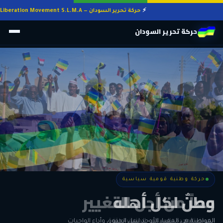
حركة تحرير السودان — Sudan Liberation Movement S.L.M.A
حركة تحرير السودان
حركة وطنية قومية سياسية
حركة وطنية قومية سياسية
وطنٌ لكل أهله
معاً من أجل التغيير
الحرية • الوحدة • السلام • الديمقراطية
المواطنة هي المعيار الأوحد لنيل الحقوق وأداء الواجبات