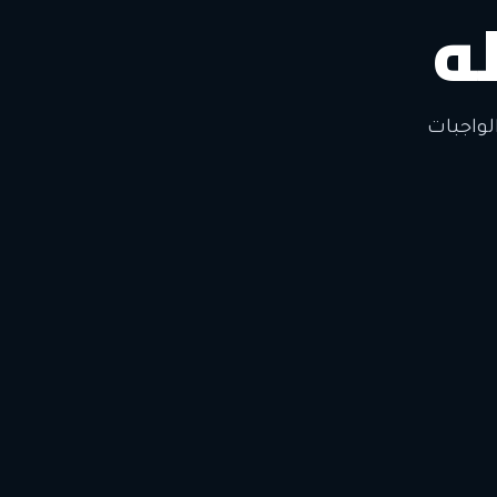
ه
لتغيير
لواجبات