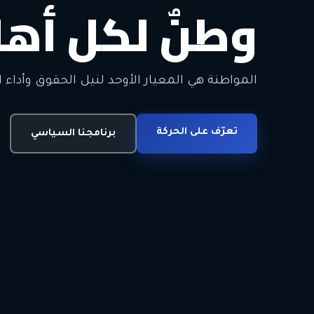
وطنٌ لكل أهل
معاً من أجل ا
الحرية • الوحدة • السلام • الديمقراطية
المواطنة هي المعيار الأوحد لنيل الحقوق وأداء ا
انضم للحركة
تعرّف على الحركة
اتصل بنا
برنامجنا السياسي