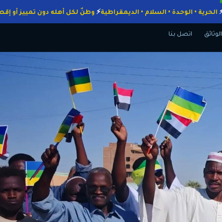
واجبات
الحرية • الوحدة • السلام • الديمقراطية
وطنٌ لكل أهله دون تمييز
الوثائق
اتصل بنا