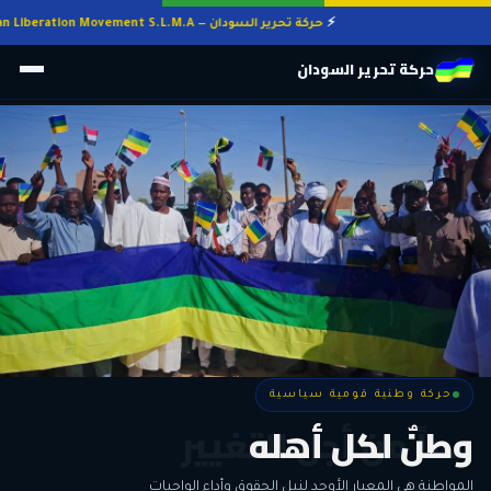
حركة تحرير السودان — Sudan Liberation Movement S.L.M.A
حركة تحرير السودان
حركة وطنية قومية سياسية
حركة وطنية قومية سياسية
وطنٌ لكل أهله
معاً من أجل التغيير
الحرية • الوحدة • السلام • الديمقراطية
المواطنة هي المعيار الأوحد لنيل الحقوق وأداء الواجبات