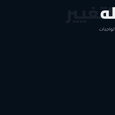
ه
لتغيير
لواجبات