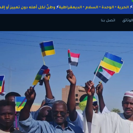
 الواجبات
الحرية • الوحدة • السلام • الديمقراطية
وطنٌ لكل أهله دون تم
الوثائق
اتصل بنا