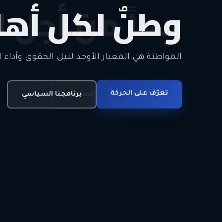
وطنٌ لكل أهل
معاً من أجل ا
الحرية • الوحدة • السلام • الديمقراطية
المواطنة هي المعيار الأوحد لنيل الحقوق وأداء ا
انضم للحركة
تعرّف على الحركة
اتصل بنا
برنامجنا السياسي