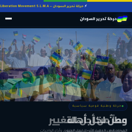
حركة تحرير السودان — Sudan Liberation Movement S.L.M.A
حركة تحرير السودان
حركة وطنية قومية سياسية
حركة وطنية قومية سياسية
وطنٌ لكل أهله
معاً من أجل التغيير
الحرية • الوحدة • السلام • الديمقراطية
المواطنة هي المعيار الأوحد لنيل الحقوق وأداء الواجبات