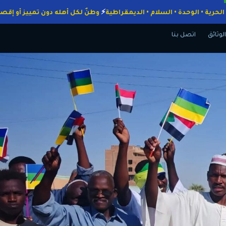
اجبات
الحرية • الوحدة • السلام • الديمقراطية
وطنٌ لكل أهله دون تمييز 
الوثائق
اتصل بنا