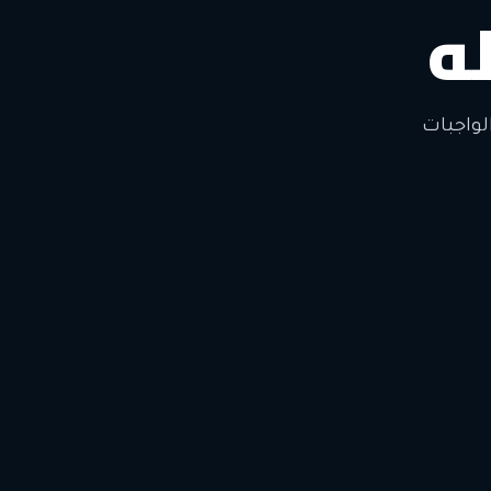
ه
لتغيير
لواجبات