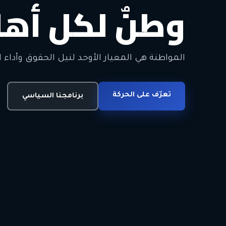
وطنٌ لكل أهل
معاً من أجل ا
الحرية • الوحدة • السلام • الديمقراطية
المواطنة هي المعيار الأوحد لنيل الحقوق وأداء ا
انضم للحركة
تعرّف على الحركة
اتصل بنا
برنامجنا السياسي