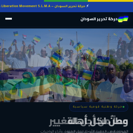
حركة تحرير السودان — Sudan Liberation Movement S.L.M.A
حركة تحرير السودان
حركة وطنية قومية سياسية
حركة وطنية قومية سياسية
وطنٌ لكل أهله
معاً من أجل التغيير
الحرية • الوحدة • السلام • الديمقراطية
المواطنة هي المعيار الأوحد لنيل الحقوق وأداء الواجبات